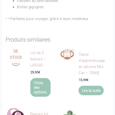
Passent au lave-vaisselle
Boîtes gigognes
• •
Parfaites pour voyager, grâce à leurs matériaux
EN
Produits similaires
EN
RUPTURE
RUPTURE
DE
DE
STOCK
Lot de 5
Tasse
STOCK
bavoirs –
d’apprentissage
LASSIG
en silicone Mrs
29,95
€
Cat – TRIXIE
Ce
15,99
€
Choix
produit
des
Lire la suite
a
options
plusieurs
variations.
Les
Bavoirs lot