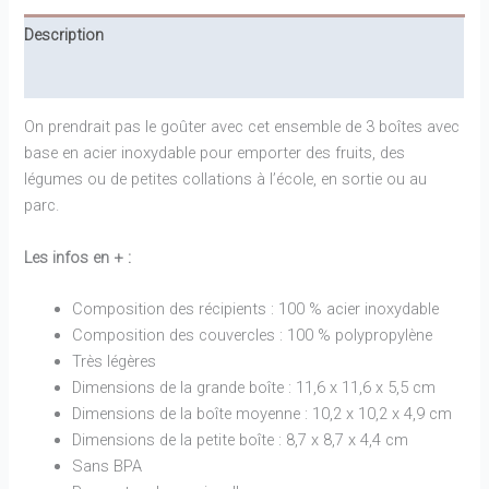
en
Description
inox
citrons
Informations complémentaires
vert
d'eau
On prendrait pas le goûter avec cet ensemble de 3 boîtes avec
-
base en acier inoxydable pour emporter des fruits, des
LASSIG
légumes ou de petites collations à l’école, en sortie ou au
parc.
Les infos en + :
Composition des récipients : 100 % acier inoxydable
Composition des couvercles : 100 % polypropylène
Très légères
Dimensions de la grande boîte : 11,6 x 11,6 x 5,5 cm
Dimensions de la boîte moyenne : 10,2 x 10,2 x 4,9 cm
Dimensions de la petite boîte : 8,7 x 8,7 x 4,4 cm
Sans BPA