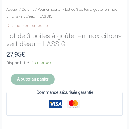
Accueil
/
Cuisine
/
Pour emporter
/ Lot de 3 boîtes à goûter en inox
citrons vert d’eau – LASSIG
Cuisine
,
Pour emporter
Lot de 3 boîtes à goûter en inox citrons
vert d’eau – LASSIG
27,95
€
Disponibilité :
1 en stock
quantité
Ajouter au panier
de
Lot
Commande sécurisée garantie
de
3
boîtes
à
goûter