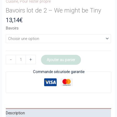
Cuisine
,
Pour rester propre
Bavoirs lot de 2 – We might be Tiny
13,14
€
Bavoirs
quantité
-
+
Ajouter au panier
de
Bavoirs
Commande sécurisée garantie
lot
de
2
-
We
might
Description
be