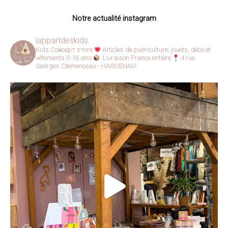
Notre actualité instagram
lappartdeskids
Kids Coɴcepт ѕтore
Articles de puériculture, jouets, déco et
vêtements 0-16 ans
Livraison France entière
4 rue
Georges Clemenceau - HAGUENAU