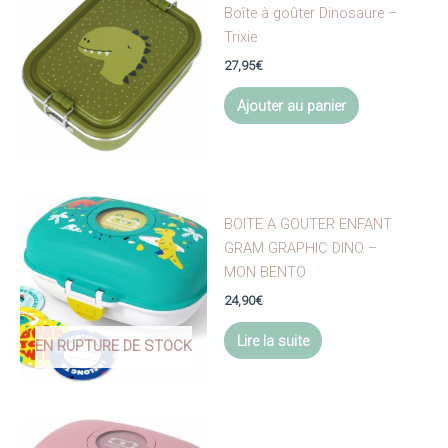
options
Boîte à goûter Dinosaure –
peuvent
Trixie
être
27,95
€
choisies
Ajouter au panier
sur
la
page
du
produit
BOITE A GOUTER ENFANT
GRAM GRAPHIC DINO –
MON BENTO
24,90
€
Lire la suite
EN RUPTURE DE STOCK