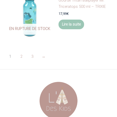
Gourde Tritan Ballplayer Mr.
Triceratops 500 ml – TRIXIE
17,99
€
Lire la suite
EN RUPTURE DE STOCK
1
2
3
→