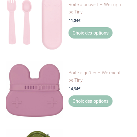
Boîte à couvert – We might
be Tiny
11,34
€
Ce
Choix des options
produit
a
plusieurs
variations.
Les
options
Boite à goûter – We might
peuvent
be Tiny
être
14,94
€
choisies
Ce
Choix des options
sur
produit
la
a
page
plusieurs
du
variations.
produit
Les