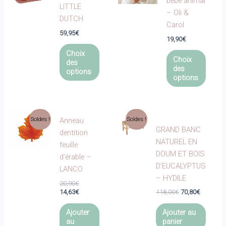
bébé animal
LITTLE
– Oli &
DUTCH
Carol
59,95
€
19,90
€
Ce
Ce
Choix
produit
Choix
des
produi
des
a
options
a
options
plusieurs
plusie
variations.
variat
Les
Les
options
Soldes !
Soldes !
Anneau
optio
GRAND BANC
peuvent
dentition
peuve
NATUREL EN
être
feuille
être
DOUM ET BOIS
choisies
d’érable –
choisi
D’EUCALYPTUS
sur
LANCO
sur
– HYDILE
la
Le
20,90
€
la
page
prix
Le
Le
Le
14,63
€
118,00
€
70,80
€
page
initial
prix
prix
prix
du
était :
actuel
du
initial
actuel
Ajouter
Ajouter au
produit
20,90€.
est :
était :
est :
au
produi
panier
14,63€.
118,00€.
70,80€.