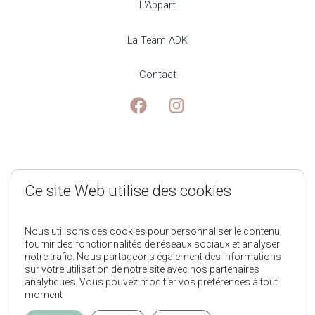
L'Appart
La Team ADK
Contact
Mentions Légales
Ce site Web utilise des cookies
Politique de Confidentialité
Nous utilisons des cookies pour personnaliser le contenu,
fournir des fonctionnalités de réseaux sociaux et analyser
notre trafic. Nous partageons également des informations
Conditions générales de ventes
sur votre utilisation de notre site avec nos partenaires
analytiques. Vous pouvez modifier vos préférences à tout
moment
L'Appart des Kids © 2025