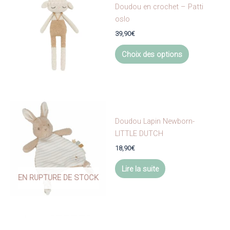
Doudou en crochet – Patti
oslo
39,90
€
Ce
Choix des options
produit
a
plusieurs
variations.
Les
options
Doudou Lapin Newborn-
peuvent
LITTLE DUTCH
être
18,90
€
choisies
Lire la suite
sur
EN RUPTURE DE STOCK
la
page
du
produit