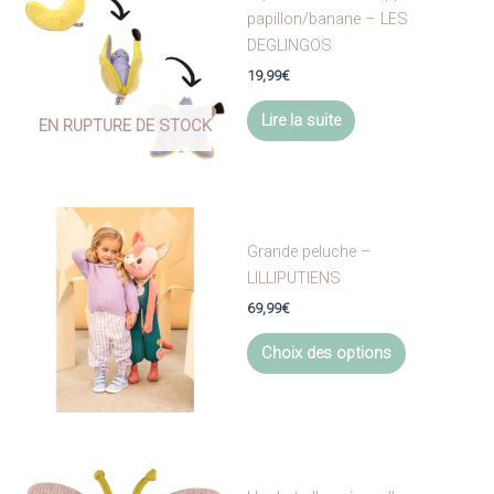
papillon/banane – LES
DEGLINGOS
19,99
€
Lire la suite
EN RUPTURE DE STOCK
Grande peluche –
LILLIPUTIENS
69,99
€
Ce
Choix des options
produit
a
plusieurs
variations.
Les