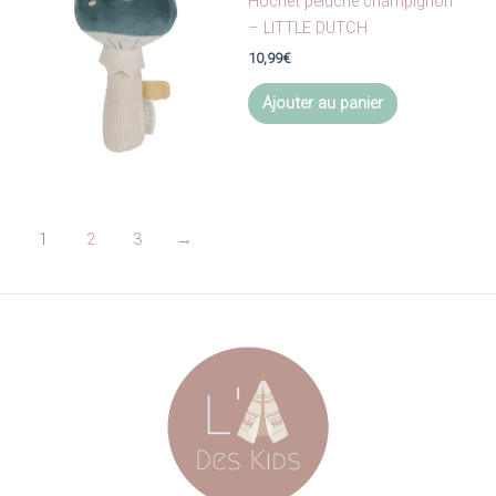
Hochet peluche champignon
peuvent
– LITTLE DUTCH
être
10,99
€
choisies
Ajouter au panier
sur
la
page
du
produit
1
2
3
→