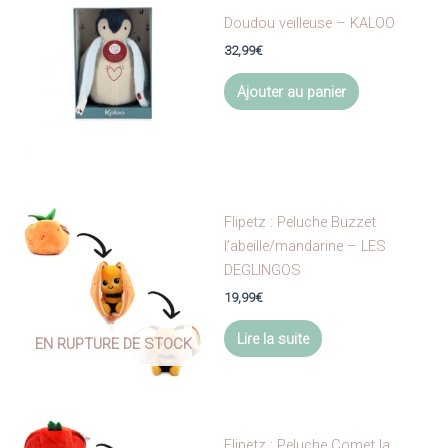
Doudou veilleuse – KALOO
32,99
€
Ajouter au panier
Flipetz : Peluche Buzzet
l’abeille/mandarine – LES
DEGLINGOS
19,99
€
Lire la suite
EN RUPTURE DE STOCK
Flipetz : Peluche Comet la