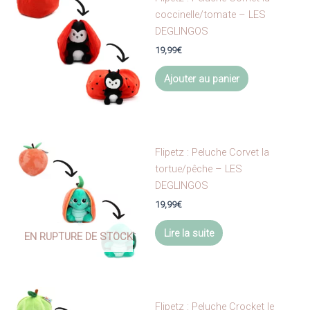
coccinelle/tomate – LES
DEGLINGOS
19,99
€
Ajouter au panier
Flipetz : Peluche Corvet la
tortue/pêche – LES
DEGLINGOS
19,99
€
Lire la suite
EN RUPTURE DE STOCK
Flipetz : Peluche Crocket le