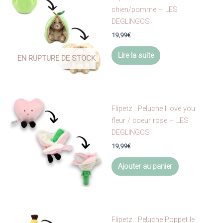
chien/pomme – LES
DEGLINGOS
19,99
€
Lire la suite
EN RUPTURE DE STOCK
Flipetz : Peluche I love you
fleur / coeur rose – LES
DEGLINGOS
19,99
€
Ajouter au panier
Flipetz : Peluche Poppet le