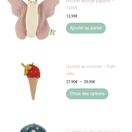
options
Hochet allongé papillon –
peuvent
TRIXIE
être
12,95
€
choisies
Ajouter au panier
sur
la
page
du
produit
Hochet en crochet – Patti
oslo
Plage
27,90
€
–
29,90
€
de
Ce
prix :
Choix des options
produit
27,90€
à
a
29,90€
plusieurs
variations.
Les
options