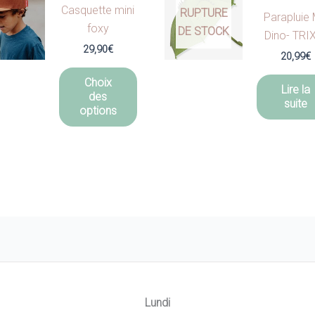
Casquette mini
RUPTURE
Parapluie 
foxy
DE STOCK
Dino- TRI
29,90
€
20,99
€
Ce
Choix
produit
Lire la
des
suite
a
options
plusieurs
variations.
Les
options
peuvent
être
choisies
sur
la
page
Lundi
du