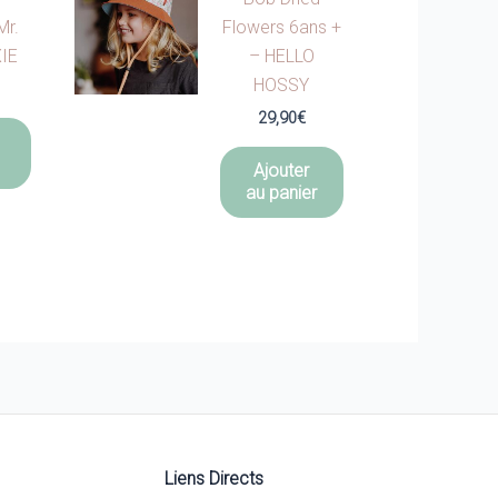
Mr.
Flowers 6ans +
XIE
– HELLO
HOSSY
29,90
€
Ajouter
au panier
Liens Directs