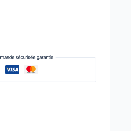
x
uel
 :
49€.
ande sécurisée garantie