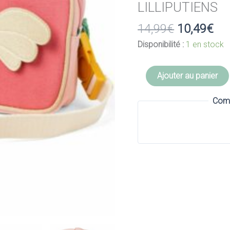
LILLIPUTIENS
Le
Le
14,99
€
10,49
€
prix
pri
Disponibilité :
1 en stock
initial
act
était :
est
quantité
Ajouter au panier
14,99€.
10,
de
Pochette
Comm
avec
sangle/sac
banane
Lena
-
LILLIPUTIENS