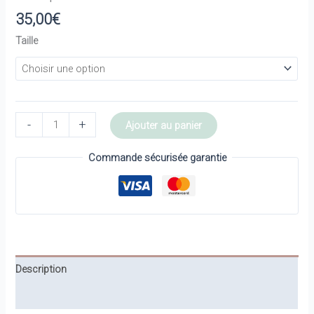
35,00
€
Taille
quantité
-
+
Ajouter au panier
de
Casquette
Commande sécurisée garantie
-
TIMBERLAND
Description
Informations complémentaires