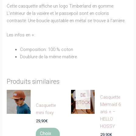
Cette casquette affiche un logo Timberland en gomme.
L’intérieur de la visière et le passepoil sont en coloris
contrasté. Une boucle ajustable en métal se trouve à l’arrière.
Les infos en +:
Composition: 100 % coton
Doublure de la même matière.
Produits similaires
EN
RUPTURE
DE
Casquette
STOCK
Mermaid 6
Casquette
ans + –
mini foxy
HELLO
29,90
€
HOSSY
Ce
Choix
29,90
€