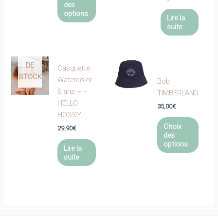
produit
des
a
options
Lire la
plusieurs
suite
variations.
EN
Les
RUPTURE
options
DE
Casquette
peuvent
STOCK
Watercolor
Bob –
être
6 ans + –
TIMBERLAND
choisies
HELLO
sur
35,00
€
HOSSY
la
Ce
Choix
page
29,90
€
produi
des
du
a
options
Lire la
produit
plusie
suite
variat
Les
optio
peuve
être