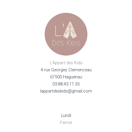
choisi
sur
la
page
du
produi
L'Appart des Kids
4 rue Georges Clemenceau
67500 Haguenau
03.88.43.11.33
lappartdeskids@gmail.com
Lundi
Fermé