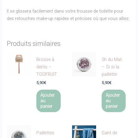
Il se glissera facilement dans votre trousse de toilette pour
des retouches make-up rapides et précises où que vous alliez.
Produits similaires
Brosse à
5h du Mat
dents –
– Si si la
TOOFRUIT
paillette
5,90
€
5,90
€
Ajouter
Ajouter
au
au
panier
panier
Paillettes
Gant de