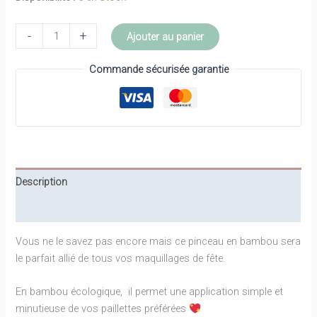
quantité
-
+
Ajouter au panier
de
Pinceau
Commande sécurisée garantie
en
bambou
-
SI
SI
LA
Description
PAILLETTE
Informations complémentaires
Vous ne le savez pas encore mais ce pinceau en bambou sera
le parfait allié de tous vos maquillages de fête.
En bambou écologique, il permet une application simple et
minutieuse de vos paillettes préférées