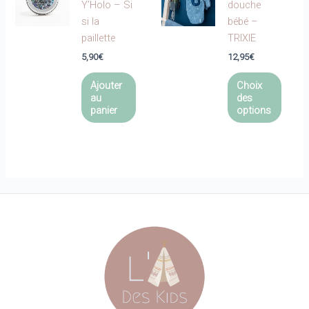
Y’Holo – Si
douche
si la
bébé –
paillette
TRIXIE
5,90
€
12,95
€
Ce
Ajouter
Choix
produi
au
des
a
panier
options
plusie
variat
Les
optio
peuve
être
choisi
sur
la
page
du
produi