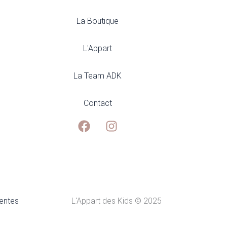
du
produit
La Boutique
L'Appart
La Team ADK
Contact
ventes
L'Appart des Kids © 2025