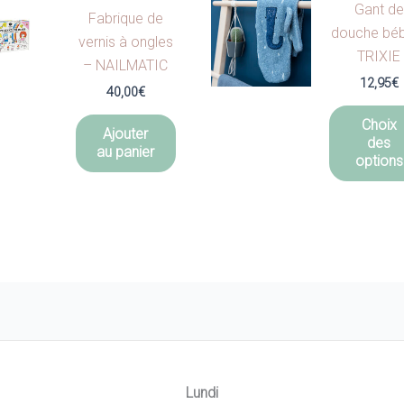
Gant de
Fabrique de
douche bé
vernis à ongles
TRIXIE
– NAILMATIC
12,95
€
40,00
€
Choix
Ajouter
des
au panier
options
Lundi