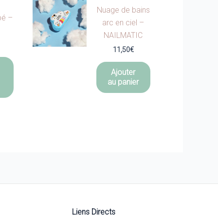
Nuage de bains
bé –
arc en ciel –
NAILMATIC
11,50
€
Ce
produit
Ajouter
au panier
a
plusieurs
variations.
Les
options
peuvent
être
choisies
sur
la
page
Liens Directs