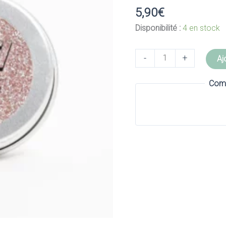
5,90
€
Disponibilité :
4 en stock
quantité
-
+
Aj
de
Pure
Comm
Rose
Standard
-
Si
si
la
paillette