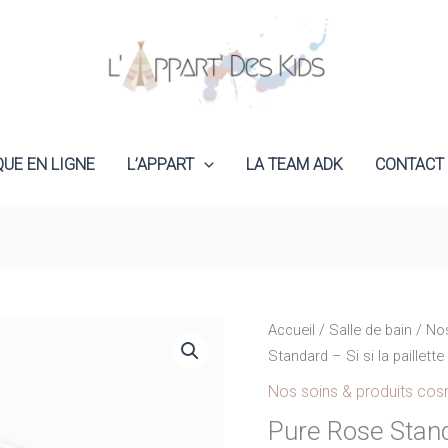
QUE EN LIGNE
L’APPART
LA TEAM ADK
CONTACT
Accueil
/
Salle de bain
/
Nos
Standard – Si si la paillette
Nos soins & produits co
Pure Rose Standa