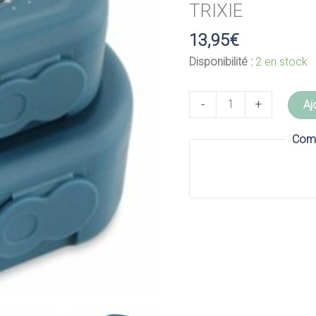
TRIXIE
13,95
€
Disponibilité :
2 en stock
quantité
-
+
Aj
de
Lot
Comm
de
2
boites
à
goûter
clip
Mr.
Triceratops
–