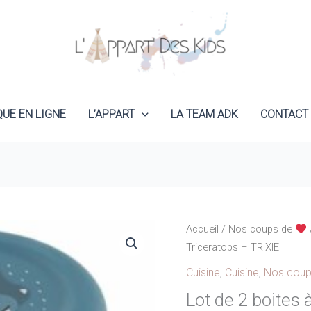
QUE EN LIGNE
L’APPART
LA TEAM ADK
CONTACT
Accueil
/
Nos coups de
Triceratops – TRIXIE
Cuisine
,
Cuisine
,
Nos cou
Lot de 2 boites 