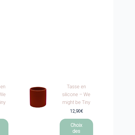
 en
Tasse en
 We
silicone – We
iny
might be Tiny
12,90
€
Ce
Ce
Choix
produit
produit
des