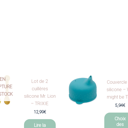
EN
Lot de 2
Couvercle
PTURE
cuillères
silicone –
STOCK
silicone Mr. Lion
might be T
– TRIXIE
5,94
€
12,99
€
Choix
des
Lire la