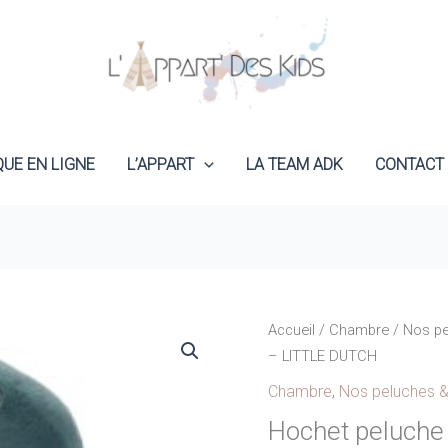
QUE EN LIGNE
L’APPART
LA TEAM ADK
CONTACT
Accueil
/
Chambre
/
Nos p
– LITTLE DUTCH
Chambre
,
Nos peluches 
Hochet peluche