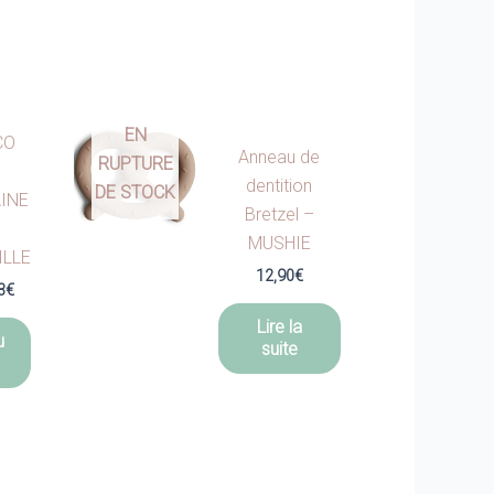
EN
CO
Anneau de
RUPTURE
dentition
DE STOCK
INE
Bretzel –
MUSHIE
ILLE
12,90
€
Le
3
€
prix
Lire la
l
actuel
u
suite
:
est :
0€.
34,93€.