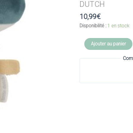
DUTCH
10,99
€
Disponibilité :
1 en stock
quantité
Ajouter au panier
de
Hochet
Comm
peluche
champignon
-
LITTLE
DUTCH