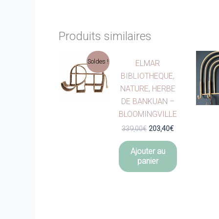
Produits similaires
Soldes !
ELMAR
BIBLIOTHEQUE,
NATURE, HERBE
DE BANKUAN –
BLOOMINGVILLE
Le
Le
339,00
€
203,40
€
prix
prix
initial
actuel
Ajouter au
était :
est :
panier
339,00€.
203,40€.