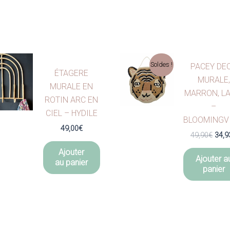
Soldes !
PACEY DE
ÉTAGERE
MURALE,
MURALE EN
MARRON, LA
ROTIN ARC EN
–
CIEL – HYDILE
BLOOMINGV
49,00
€
Le
49,90
€
34,9
prix
Ajouter
initia
Ajouter a
au panier
était 
panier
49,9