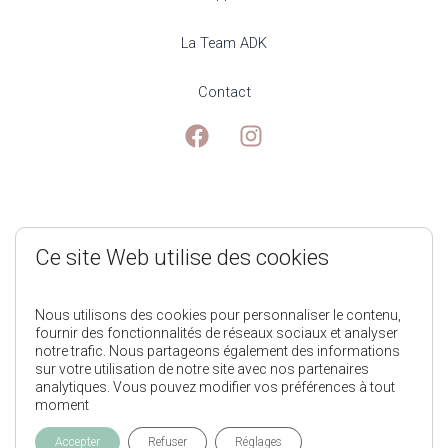
La Team ADK
Contact
Mentions Légales
Ce site Web utilise des cookies
Politique de Confidentialité
Nous utilisons des cookies pour personnaliser le contenu,
fournir des fonctionnalités de réseaux sociaux et analyser
notre trafic. Nous partageons également des informations
Conditions générales de ventes
sur votre utilisation de notre site avec nos partenaires
analytiques. Vous pouvez modifier vos préférences à tout
moment
L'Appart des Kids © 2025
Accepter
Refuser
Réglages