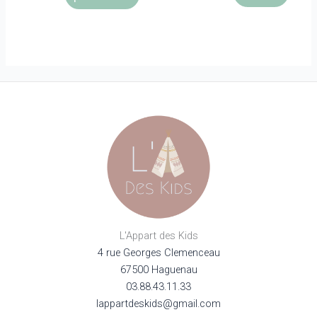
339,00€.
203,40€.
L'Appart des Kids
4 rue Georges Clemenceau
67500 Haguenau
03.88.43.11.33
lappartdeskids@gmail.com