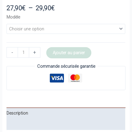
Plage
27,90
€
–
29,90
€
de
Modèle
prix :
27,90€
à
29,90€
quantité
-
+
Ajouter au panier
de
Hochet
Commande sécurisée garantie
en
crochet
-
Patti
oslo
Description
Informations complémentaires