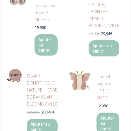
NATURE,
pressables
JACINTHE
Rose –
D’EAU –
MUSHIE
BLOOMINGVILLE
19,95
€
Le
Le
49,90
€
29,94
€
prix
prix
Ajouter
initial
actuel
au
Ajouter au
était :
est :
panier
panier
49,90€.
29,94€.
Soldes !
ELMAR
Hochet
BIBLIOTHEQUE,
papillon –
NATURE, HERBE
LITTLE
DE BANKUAN –
DUTCH
BLOOMINGVILLE
12,95
€
Le
Le
339,00
€
203,40
€
prix
prix
Ajouter
initial
actuel
au
Ajouter au
était :
est :
panier
panier