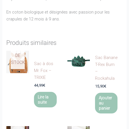
En coton biologique et désignées avec passion pour les
crapules de 12 mois à 9 ans.
Produits similaires
EN
RUPTURE
DE
Sac Banane
STOCK
Sac à dos
T-Rex Bum
Mr. Fox –
–
TRIXIE
Rockahula
44,99
€
15,90
€
Lire la
Ajouter
suite
au
panier
EN
EN
RUPTURE
RUPTURE