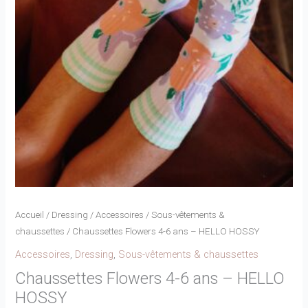
Accueil
/
Dressing
/
Accessoires
/
Sous-vêtements &
chaussettes
/ Chaussettes Flowers 4-6 ans – HELLO HOSSY
Accessoires
,
Dressing
,
Sous-vêtements & chaussettes
Chaussettes Flowers 4-6 ans – HELLO
HOSSY