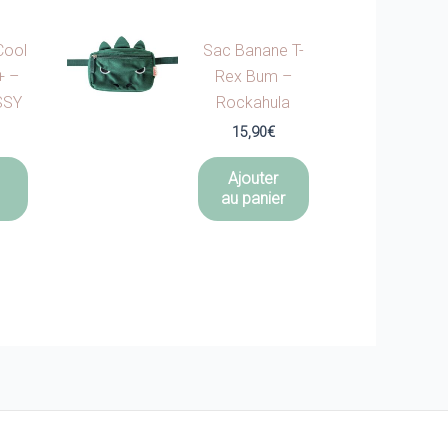
Cool
Sac Banane T-
+ –
Rex Bum –
SSY
Rockahula
15,90
€
Ajouter
au panier