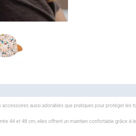
accessoires aussi adorables que pratiques pour protéger les tou
re 44 et 48 cm, elles offrent un maintien confortable grâce à le