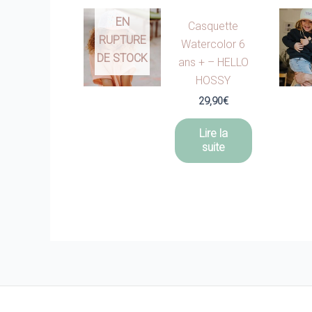
EN
Casquette
RUPTURE
Watercolor 6
DE STOCK
ans + – HELLO
HOSSY
29,90
€
Lire la
suite