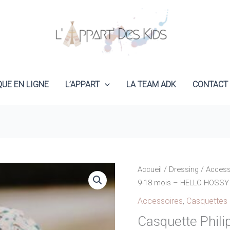
QUE EN LIGNE
L’APPART
LA TEAM ADK
CONTACT
Accueil
/
Dressing
/
Access
9-18 mois – HELLO HOSSY
Accessoires
,
Casquettes
Casquette Phili