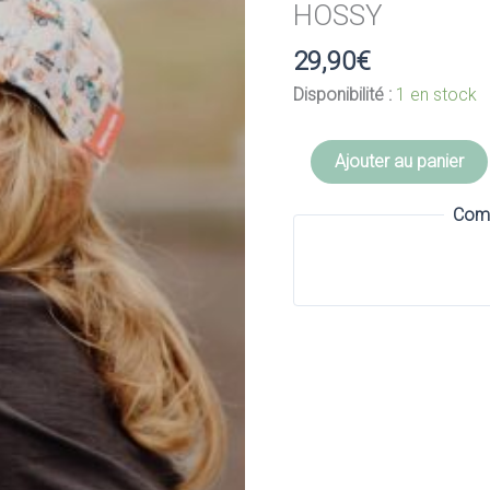
HOSSY
29,90
€
Disponibilité :
1 en stock
quantité
Ajouter au panier
de
Casquette
Comm
Philippines
9-
18
mois
-
HELLO
HOSSY