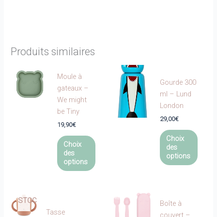
Produits similaires
Moule à
Gourde 300
gateaux –
ml – Lund
We might
London
be Tiny
29,00
€
19,90
€
Ce
Ce
Choix
produi
Choix
des
produit
des
a
options
a
options
EN
plusie
plusieurs
RUPTURE
variat
variations.
DE
Les
Les
STOCK
optio
Boîte à
options
Tasse
peuve
couvert –