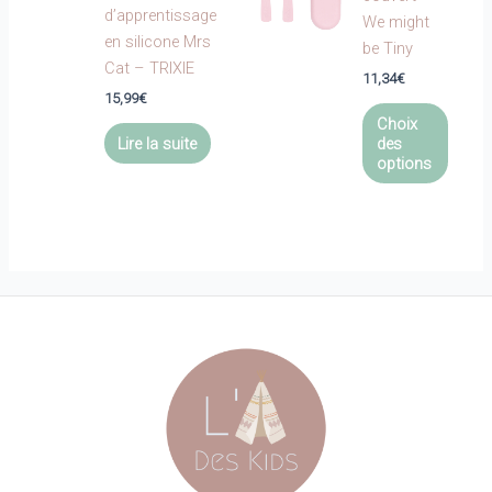
peuvent
d’apprentissage
être
We might
être
en silicone Mrs
choisi
be Tiny
choisies
Cat – TRIXIE
sur
11,34
€
sur
la
15,99
€
Ce
la
page
Choix
produi
page
Lire la suite
des
du
a
du
options
produi
plusie
produit
variat
Les
optio
peuve
être
choisi
sur
la
page
du
produi