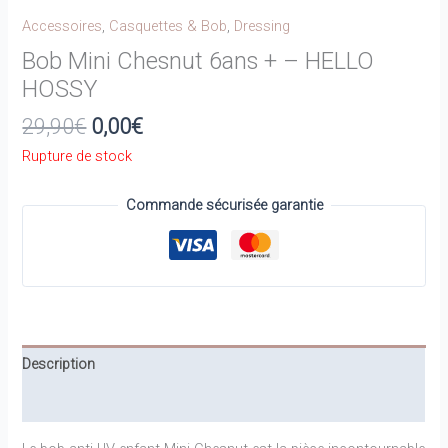
Accessoires
,
Casquettes & Bob
,
Dressing
Bob Mini Chesnut 6ans + – HELLO
HOSSY
Le
Le
29,90
€
0,00
€
prix
prix
Rupture de stock
initial
actuel
était :
est :
Commande sécurisée garantie
29,90€.
0,00€.
Description
Informations complémentaires