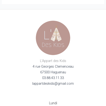
peuvent
être
choisies
sur
la
page
du
produit
L'Appart des Kids
4 rue Georges Clemenceau
67500 Haguenau
03.88.43.11.33
lappartdeskids@gmail.com
Lundi