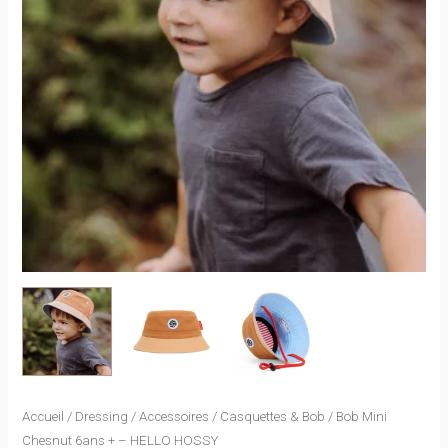
Accueil
/
Dressing
/
Accessoires
/
Casquettes & Bob
/ Bob Mini
Chesnut 6ans + – HELLO HOSSY