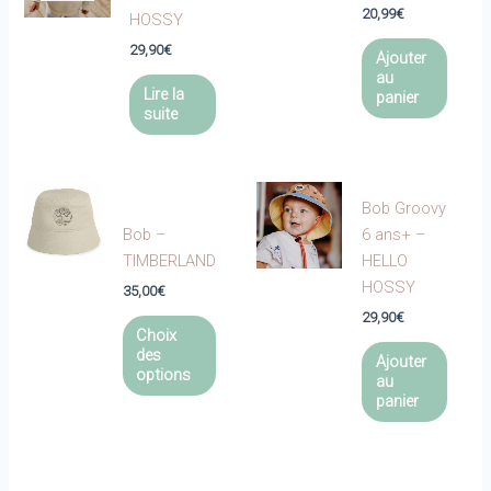
20,99
€
HOSSY
29,90
€
Ajouter
au
Lire la
panier
suite
Bob Groovy
Bob –
6 ans+ –
TIMBERLAND
HELLO
HOSSY
35,00
€
29,90
€
Ce
Choix
produit
des
Ajouter
a
options
au
plusieurs
panier
variations.
Les
options