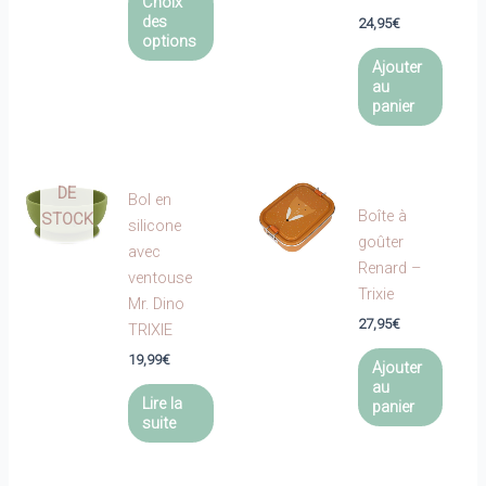
Choix
produit
des
24,95
€
a
options
plusieurs
Ajouter
au
variations.
panier
Les
EN
options
RUPTURE
peuvent
DE
être
Bol en
Boîte à
STOCK
choisies
silicone
goûter
sur
avec
Renard –
la
ventouse
Trixie
page
Mr. Dino
du
27,95
€
TRIXIE
produit
19,99
€
Ajouter
au
Lire la
panier
suite