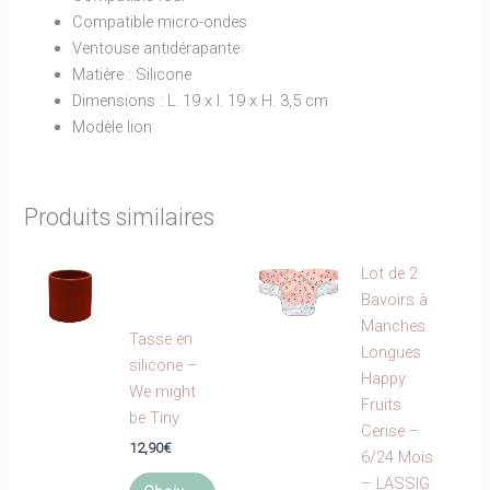
Compatible micro-ondes
Ventouse antidérapante
Matière : Silicone
Dimensions : L. 19 x l. 19 x H. 3,5 cm
Modèle lion
Produits similaires
Lot de 2
Bavoirs à
Manches
Tasse en
Longues
silicone –
Happy
We might
Fruits
be Tiny
Cerise –
12,90
€
6/24 Mois
Ce
– LASSIG