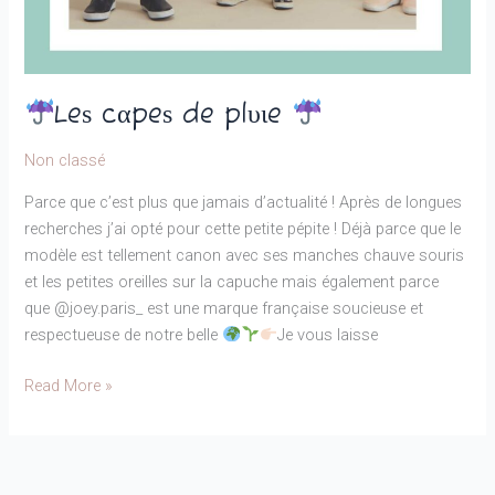
Leѕ cαpeѕ de plυιe
Non classé
Parce que c’est plus que jamais d’actualité ! Après de longues
recherches j’ai opté pour cette petite pépite ! Déjà parce que le
modèle est tellement canon avec ses manches chauve souris
et les petites oreilles sur la capuche mais également parce
que @joey.paris_ est une marque française soucieuse et
respectueuse de notre belle
Je vous laisse
Read More »
Leѕ
cαpeѕ
de
plυιe