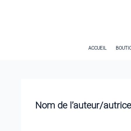
Aller
au
contenu
ACCUEIL
BOUTI
Nom de l’auteur/autric