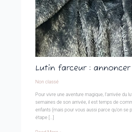
Lutin farceur : annoncer
Non classé
Pour vivre une aventure magique, l’arrivée du l
semaines de son arrivée, il est temps de comm
enfants (mais pour vous aussi parce qu’on se 
étape […]
Lutin