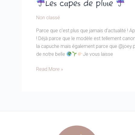
Leѕ cαpeѕ de plυιe
Non classé
Parce que c’est plus que jamais d’actualité ! A
! Déjà parce que le modèle est tellement canon
la capuche mais également parce que @joey.pa
de notre belle
Je vous laisse
Read More »
Leѕ
cαpeѕ
de
plυιe