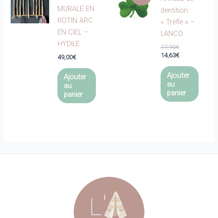
MURALE EN
dentition
ROTIN ARC
« Trèfle » –
EN CIEL –
LANCO
HYDILE
Le
17,90
€
prix
Le
14,63
€
49,00
€
initial
prix
était :
actuel
Ajouter
Ajouter
17,90€.
est :
au
au
14,63€.
panier
panier