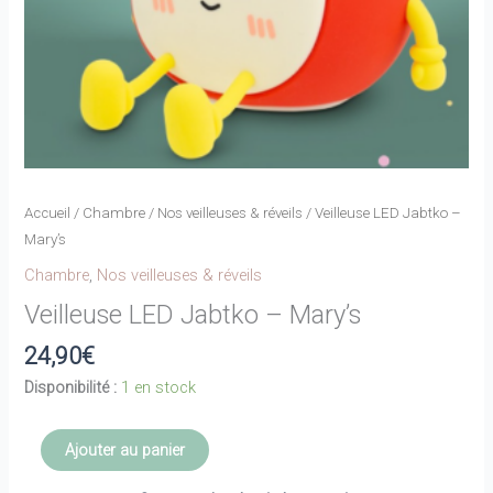
Accueil
/
Chambre
/
Nos veilleuses & réveils
/ Veilleuse LED Jabtko –
Mary’s
Chambre
,
Nos veilleuses & réveils
Veilleuse LED Jabtko – Mary’s
24,90
€
Disponibilité :
1 en stock
quantité
Ajouter au panier
de