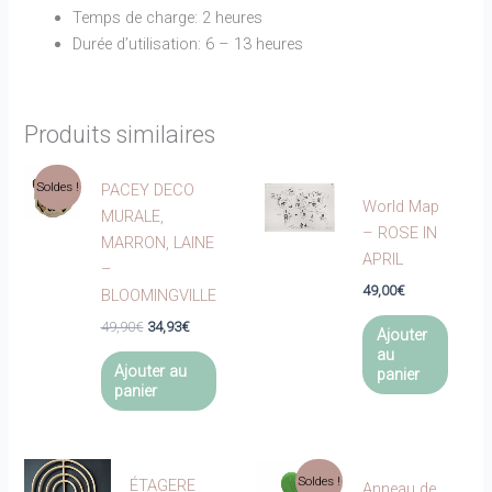
Temps de charge: 2 heures
Durée d’utilisation: 6 – 13 heures
Produits similaires
Soldes !
PACEY DECO
World Map
MURALE,
– ROSE IN
MARRON, LAINE
APRIL
–
49,00
€
BLOOMINGVILLE
Le
Le
49,90
€
34,93
€
Ajouter
prix
prix
au
initial
actuel
Ajouter au
panier
était :
est :
panier
49,90€.
34,93€.
Soldes !
ÉTAGERE
Anneau de