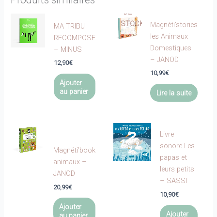
RUPTURE
DE
STOCK
Magnéti’stories
MA TRIBU
les Animaux
RECOMPOSE
Domestiques
– MINUS
– JANOD
12,90
€
10,99
€
Ajouter
au panier
Lire la suite
Livre
sonore Les
Magnéti’book
papas et
animaux –
leurs petits
JANOD
– SASSI
20,99
€
10,90
€
Ajouter
Ajouter
au panier