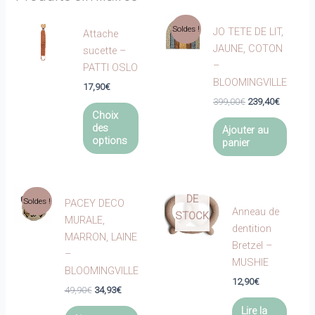
Soldes !
JO TETE DE LIT,
Attache
JAUNE, COTON
sucette –
–
PATTI OSLO
BLOOMINGVILLE
17,90
€
Le
Le
399,00
€
239,40
€
Ce
prix
prix
Choix
produit
initial
actuel
des
Ajouter au
était :
est :
a
options
panier
399,00€.
239,40€.
plusieurs
EN
variations.
RUPTURE
Les
DE
Soldes !
PACEY DECO
options
Anneau de
STOCK
MURALE,
peuvent
dentition
MARRON, LAINE
être
Bretzel –
–
choisies
MUSHIE
BLOOMINGVILLE
sur
12,90
€
Le
Le
la
49,90
€
34,93
€
prix
prix
page
Lire la
initial
actuel