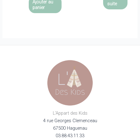
Ajouter au
suite
du
était :
est :
panier
49,90€.
34,93€.
produit
L'Appart des Kids
4 rue Georges Clemenceau
67500 Haguenau
03.88.43.11.33