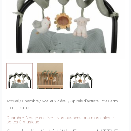
Accueil
/
Chambre
/
Nos jeux d’éveil
/ Spirale d’activité Little Farm –
LITTLE DUTCH
Chambre
,
Nos jeux d’éveil
,
Nos suspensions musicales et
boites à musique