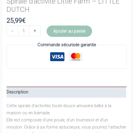
Spirale d’activité Little Farm – LITTLE
DUTCH
25,99
€
quantité
-
+
Ajouter au panier
de
Spirale
Commande sécurisée garantie
d'activité
Little
Farm
-
LITTLE
DUTCH
Description
Cette spirale d’activités toute douce amusera bébé à la
maison ou en bamade .
Elle est composée d’une poule, d’un tournesol et d’un
mouton. Grâce à sa forme astucieuse, vous pourrez l’attacher