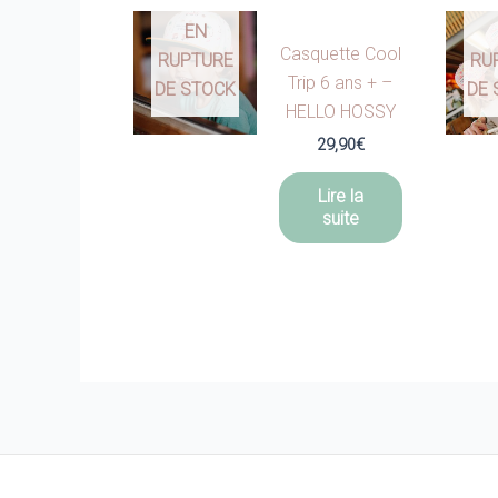
EN
Casquette Cool
RUPTURE
RU
Trip 6 ans + –
DE STOCK
DE 
HELLO HOSSY
29,90
€
Lire la
suite