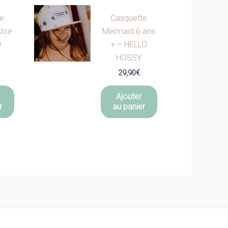
te
Casquette
Aloe
Mermaid 6 ans
O
+ – HELLO
HOSSY
29,90
€
Ajouter
r
au panier