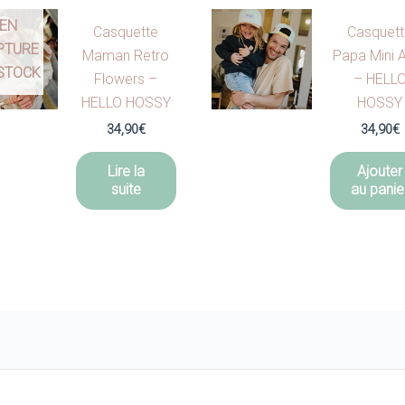
EN
Casquette
Casquet
PTURE
Maman Retro
Papa Mini 
STOCK
Flowers –
– HELL
HELLO HOSSY
HOSSY
34,90
€
34,90
€
Lire la
Ajouter
suite
au panie