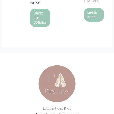
Oli&Carol
20,99
€
Ce
Lire la
Choix
produit
suite
des
a
options
plusieurs
variations.
Les
options
peuvent
être
choisies
sur
la
page
du
produit
L'Appart des Kids