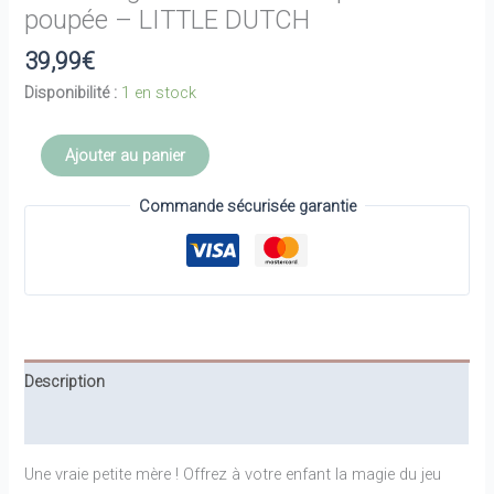
poupée – LITTLE DUTCH
39,99
€
Disponibilité :
1 en stock
quantité
Ajouter au panier
de
Sac
Commande sécurisée garantie
à
langer
et
accessoires
pour
poupée
Description
-
LITTLE
Informations complémentaires
DUTCH
Une vraie petite mère ! Offrez à votre enfant la magie du jeu