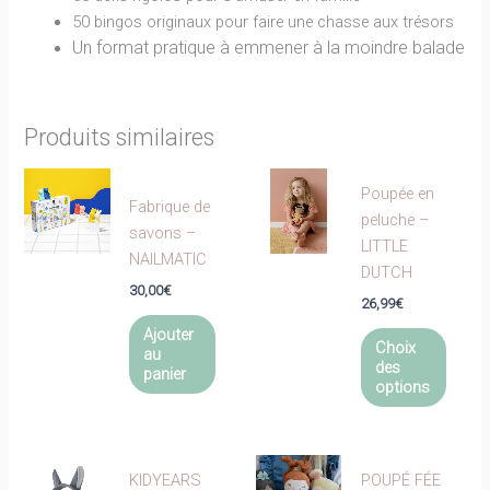
50 bingos originaux pour faire une chasse aux trésors
Un format pratique à emmener à la moindre balade
Produits similaires
Poupée en
Fabrique de
peluche –
savons –
LITTLE
NAILMATIC
DUTCH
30,00
€
26,99
€
Ce
Ajouter
Choix
au
produi
des
panier
a
options
plusie
variat
Les
KIDYEARS
POUPÉ FÉE
optio