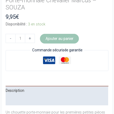
Porte-monnaie Chevalier Marcus –
SOUZA
9,95
€
Disponibilité :
3 en stock
quantité
-
+
Ajouter au panier
de
Porte-
Commande sécurisée garantie
monnaie
Chevalier
Marcus
-
SOUZA
Description
Informations complémentaires
Un chouette porte-monnaie pour les premières petites pièces