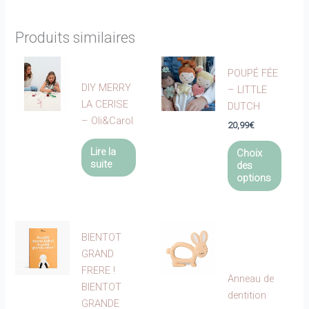
Produits similaires
POUPÉ FÉE
DIY MERRY
– LITTLE
LA CERISE
DUTCH
– Oli&Carol
20,99
€
Ce
Lire la
Choix
produi
suite
des
a
options
plusie
variat
Les
BIENTOT
optio
GRAND
peuve
FRERE !
être
Anneau de
BIENTOT
choisi
dentition
GRANDE
sur