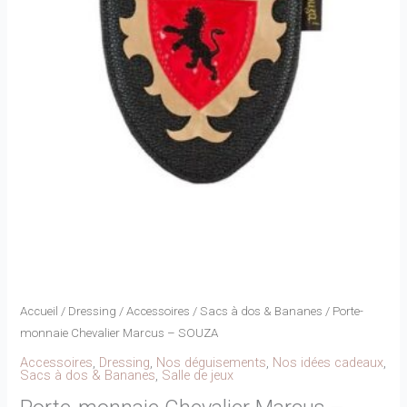
Accueil
/
Dressing
/
Accessoires
/
Sacs à dos & Bananes
/ Porte-
monnaie Chevalier Marcus – SOUZA
Accessoires
,
Dressing
,
Nos déguisements
,
Nos idées cadeaux
,
Sacs à dos & Bananes
,
Salle de jeux