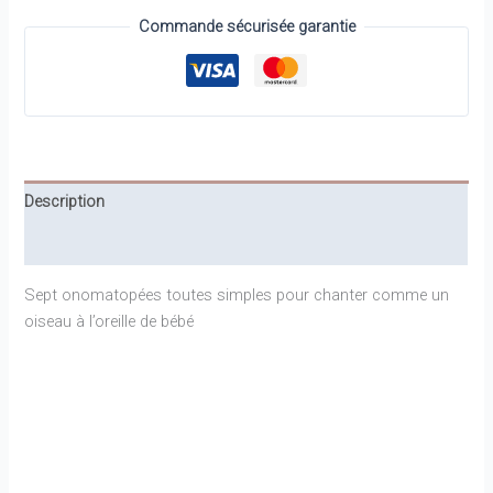
PETITS
Commande sécurisée garantie
BECS
-
Marcel
et
Joachim
Description
Informations complémentaires
Sept onomatopées toutes simples pour chanter comme un
oiseau à l’oreille de bébé