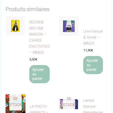
Produits similaires
DESSINE
MOI UNE
Livre Hansel
MAISON –
& Gretel –
CAHIER
MINUS
D’ACTIVITES
11,90
€
– MINUS
5,50
€
Ajouter
au
Ajouter
panier
au
panier
EN
EN
RUPTURE
RUPTURE
DE
DE
Lampe
STOCK
STOCK
LA PHOTO
Sonore
PARFAITE –
Merveilleuse