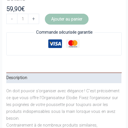
59,90
€
quantité
-
+
Ajouter au panier
de
Organisateur
Commande sécurisée garantie
pour
poussette
-
Elodie
details
Description
On doit pouvoir s’organiser avec élégance ! C’est précisément
ce que vous offre l’Organisateur Elodie. Fixez l’organiseur sur
les poignées de votre poussette pour toujours avoir les
produits indispensables sous la main lorsque vous en avez
besoin.
Contrairement à de nombreux produits similaires,