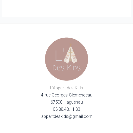
Les
options
peuvent
être
choisies
sur
la
page
du
produit
L'Appart des Kids
4 rue Georges Clemenceau
67500 Haguenau
03.88.43.11.33
lappartdeskids@gmail.com