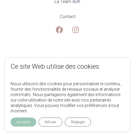
La Team ADK
Contact
Mentions Légales
Ce site Web utilise des cookies
Politique de Confidentialité
Nous utilisons des cookies pour personnaliser le contenu,
fournir des fonctionnalités de réseaux sociaux et analyser
notre trafic. Nous partageons également des informations
Conditions générales de ventes
sur votre utilisation de notre site avec nos partenaires
analytiques. Vous pouvez modifier vos préférences à tout
moment
L'Appart des Kids © 2025
Accepter
Refuser
Réglages