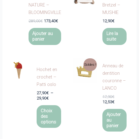
NATURE –
Bretzel –
BLOOMINGVILLE
MUSHIE
Le
Le
289,00
€
173,40
€
12,90
€
prix
prix
initial
actuel
Ajouter au
Lire la
était :
est :
panier
suite
289,00€.
173,40€.
Soldes !
Anneau de
Hochet en
dentition
crochet –
couronne –
Patti oslo
LANCO
27,90
€
–
Le
17,90
€
Plage
29,90
€
prix
Le
12,53
€
de
Ce
initial
prix
prix :
Choix
était :
actuel
produit
27,90€
Ajouter
des
17,90€.
est :
à
au
a
options
12,53€.
29,90€
panier
plusieurs
variations.