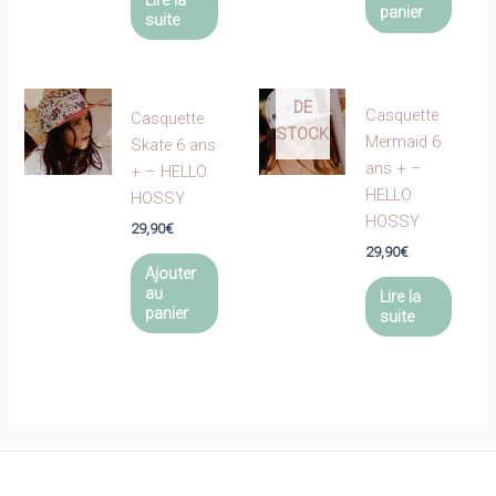
79,97€.
panier
suite
EN
RUPTURE
DE
Casquette
Casquette
STOCK
Mermaid 6
Skate 6 ans
ans + –
+ – HELLO
HELLO
HOSSY
HOSSY
29,90
€
29,90
€
Ajouter
au
Lire la
panier
suite