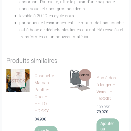
absorbant l’humidité, offre le plaisir d’une baignade
sans souci et sans gros accidents
lavable à 30 °C en cycle doux
par souci de l’environnement : le maillot de bain couche
est à base de déchets plastiques qui ont été recyclés et
transformés en un nouveau matériau
Produits similaires
EN
RUPTURE
DE
Soldes !
Casquette
Sac à dos
STOCK
Maman
à langer –
Panther
Vividal –
Cool –
LASSIG
HELLO
Le
109,95
€
HOSSY
Le
prix
79,97
€
prix
initial
34,90
€
actuel
était :
Ajouter
est :
109,95€.
au
Lire la