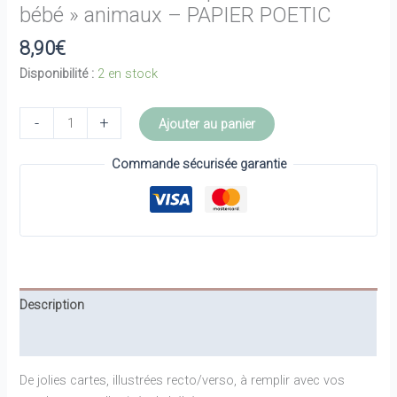
bébé » animaux – PAPIER POETIC
8,90
€
Disponibilité :
2 en stock
quantité
-
+
Ajouter au panier
de
Lot
Commande sécurisée garantie
de
6
cartes
"les
pronostics
de
Description
bébé"
animaux
Informations complémentaires
-
PAPIER
De jolies cartes, illustrées recto/verso, à remplir avec vos
POETIC