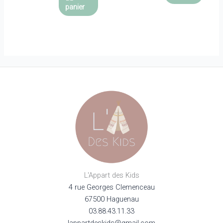
plusie
panier
variat
Les
optio
peuve
être
choisi
sur
la
page
du
produi
L'Appart des Kids
4 rue Georges Clemenceau
67500 Haguenau
03.88.43.11.33