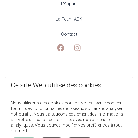
L'Appart
La Team ADK
Contact
Mentions Légales
Ce site Web utilise des cookies
Politique de Confidentialité
Nous utilisons des cookies pour personnaliser le contenu,
fournir des fonctionnalités de réseaux sociaux et analyser
notre trafic. Nous partageons également des informations
Conditions générales de ventes
sur votre utilisation de notre site avec nos partenaires
analytiques. Vous pouvez modifier vos préférences à tout
moment
L'Appart des Kids © 2025