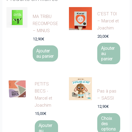
C’EST TOI
MA TRIBU
– Marcel et
RECOMPOSE
Joachim
– MINUS
20,00
€
12,90
€
Ajouter
Ajouter
au
au panier
panier
PETITS
BECS -
Pas à pas
Marcel et
– SASSI
Joachim
12,90
€
15,00
€
Ce
Choix
produi
des
Ajouter
a
options
au