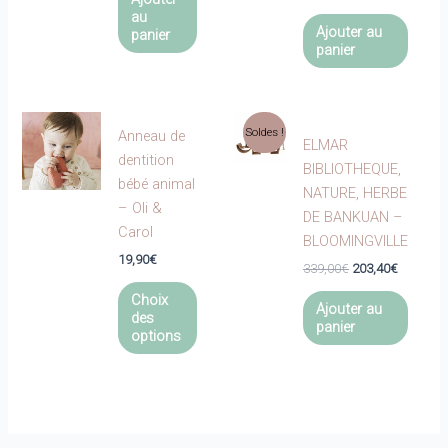
prix
prix
au
initial
actuel
Ajouter au
panier
était :
est :
panier
49,90€.
34,93€.
Soldes !
Anneau de
ELMAR
dentition
BIBLIOTHEQUE,
bébé animal
NATURE, HERBE
– Oli &
DE BANKUAN –
Carol
BLOOMINGVILLE
19,90
€
Le
Le
339,00
€
203,40
€
Ce
prix
prix
Choix
initial
actuel
Ajouter au
produit
des
était :
est :
panier
a
options
339,00€.
203,40€.
plusieurs
variations.
Les
options