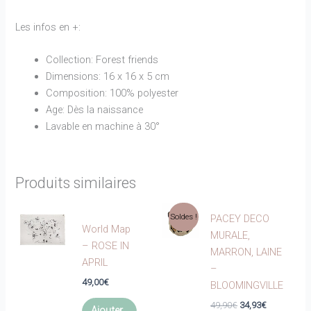
Les infos en +:
Collection: Forest friends
Dimensions: 16 x 16 x 5 cm
Composition: 100% polyester
Age: Dès la naissance
Lavable en machine à 30°
Produits similaires
Soldes !
PACEY DECO
World Map
MURALE,
– ROSE IN
MARRON, LAINE
APRIL
–
49,00
€
BLOOMINGVILLE
Le
Le
49,90
€
34,93
€
Ajouter