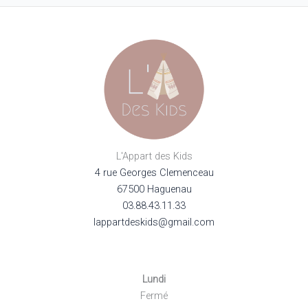
peuvent
être
choisies
sur
la
page
du
produit
L'Appart des Kids
4 rue Georges Clemenceau
67500 Haguenau
03.88.43.11.33
lappartdeskids@gmail.com
Lundi
Fermé