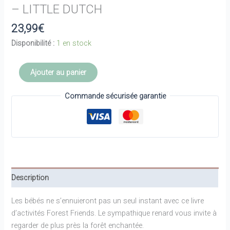
– LITTLE DUTCH
23,99
€
Disponibilité :
1 en stock
quantité
Ajouter au panier
de
Livre
Commande sécurisée garantie
d'activités
tissu
-
Forest
Friends
-
Description
LITTLE
DUTCH
Les bébés ne s’ennuieront pas un seul instant avec ce livre
d’activités Forest Friends. Le sympathique renard vous invite à
regarder de plus près la forêt enchantée.