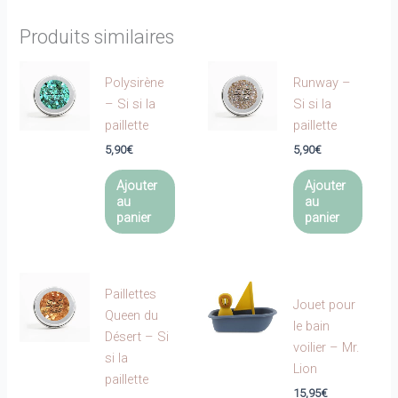
Produits similaires
Polysirène
Runway –
– Si si la
Si si la
paillette
paillette
5,90
€
5,90
€
Ajouter
Ajouter
au
au
panier
panier
Paillettes
Jouet pour
Queen du
le bain
Désert – Si
voilier – Mr.
si la
Lion
paillette
15,95
€