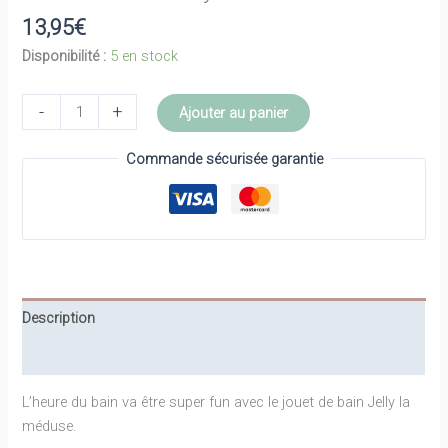
13,95
€
Disponibilité :
5 en stock
quantité
-
+
Ajouter au panier
de
Jouet
Commande sécurisée garantie
de
bain
Jelly
-
DONE
BY
Description
DEER
Informations complémentaires
L’heure du bain va être super fun avec le jouet de bain Jelly la
méduse.