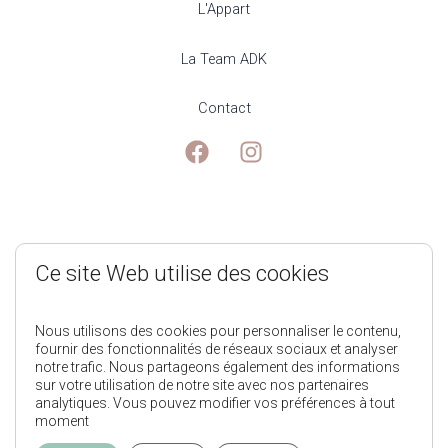
L'Appart
La Team ADK
Contact
Mentions Légales
Ce site Web utilise des cookies
Politique de Confidentialité
Nous utilisons des cookies pour personnaliser le contenu,
fournir des fonctionnalités de réseaux sociaux et analyser
notre trafic. Nous partageons également des informations
Conditions générales de ventes
sur votre utilisation de notre site avec nos partenaires
analytiques. Vous pouvez modifier vos préférences à tout
moment
L'Appart des Kids © 2025