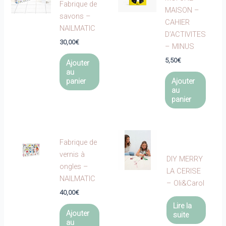
Fabrique de
MAISON –
savons –
CAHIER
NAILMATIC
D’ACTIVITES
30,00
€
– MINUS
5,50
€
Ajouter
au
panier
Ajouter
au
panier
Fabrique de
vernis à
DIY MERRY
ongles –
LA CERISE
NAILMATIC
– Oli&Carol
40,00
€
Lire la
Ajouter
suite
au