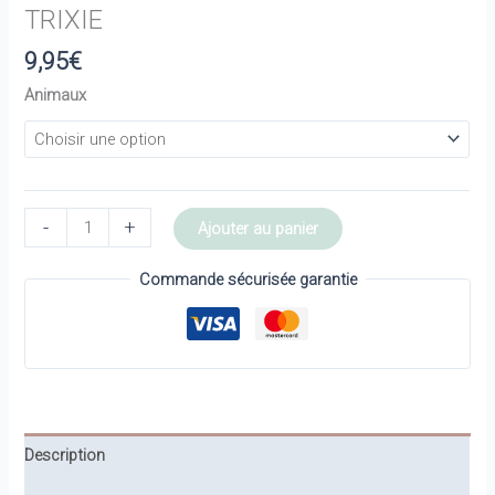
TRIXIE
9,95
€
Animaux
quantité
-
+
Ajouter au panier
de
Hochet
Commande sécurisée garantie
rond
en
bois
-
Animaux
-
Description
TRIXIE