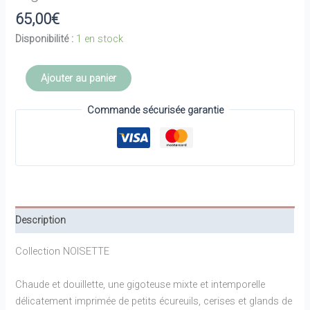
65,00
€
Disponibilité :
1 en stock
quantité
Ajouter au panier
de
Gigoteuse
Commande sécurisée garantie
-
LITTLE
CREVETTE
Description
Collection NOISETTE
Chaude et douillette, une gigoteuse mixte et intemporelle
délicatement imprimée de petits écureuils, cerises et glands de