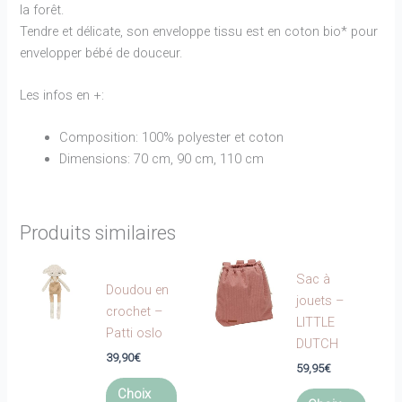
la forêt.
Tendre et délicate, son enveloppe tissu est en coton bio* pour
envelopper bébé de douceur.
Les infos en +:
Composition: 100% polyester et coton
Dimensions: 70 cm, 90 cm, 110 cm
Produits similaires
Sac à
Doudou en
jouets –
crochet –
LITTLE
Patti oslo
DUTCH
39,90
€
59,95
€
Ce
Ce
Choix