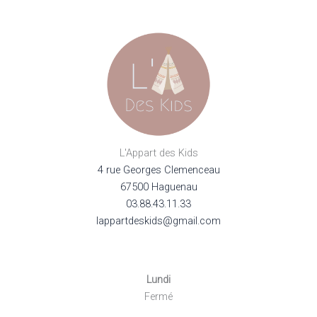
être
choisi
sur
la
page
du
produi
L'Appart des Kids
4 rue Georges Clemenceau
67500 Haguenau
03.88.43.11.33
lappartdeskids@gmail.com
Lundi
Fermé