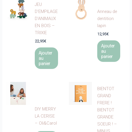
JEU
D’EMPILAGE
Anneau de
D’ANIMAUX
dentition
EN BOIS –
lapin
TRIXIE
12,95
€
22,95
€
Ajouter
au
Ajouter
panier
au
panier
BIENTOT
GRAND
FRERE !
DIY MERRY
BIENTOT
LA CERISE
GRANDE
– Oli&Carol
SOEUR ! –
MINUS