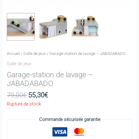
Accueil
/
Salle de jeux
/ Garage-station de lavage – JABADABADO
Salle de jeux
Garage-station de lavage –
JABADABADO
Le
Le
79,00
€
55,30
€
prix
prix
Rupture de stock
initial
actuel
était :
est :
Commande sécurisée garantie
79,00€.
55,30€.