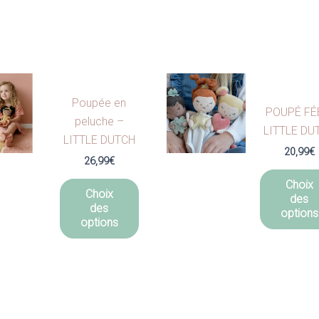
Poupée en
POUPÉ FÉ
peluche –
LITTLE DU
LITTLE DUTCH
20,99
€
26,99
€
Ce
Choix
Choix
des
produit
des
options
a
options
plusieurs
variations.
Les
options
peuvent