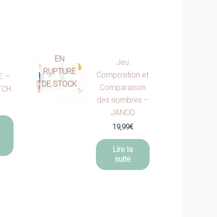
EN
Jeu
RUPTURE
Composition et
E –
DE STOCK
Comparaison
TCH
des nombres –
JANOD
Ce
19,99
€
produit
a
Lire la
plusieurs
suite
variations.
Les
options
peuvent