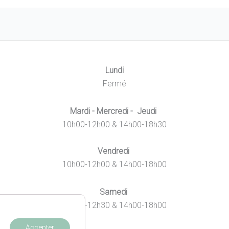
être
choisies
sur
la
page
Lundi
du
Fermé
produit
Mardi - Mercredi - Jeudi
10h00-12h00 & 14h00-18h30
Vendredi
10h00-12h00 & 14h00-18h00
Samedi
10h00-12h30 & 14h00-18h00
Accepter