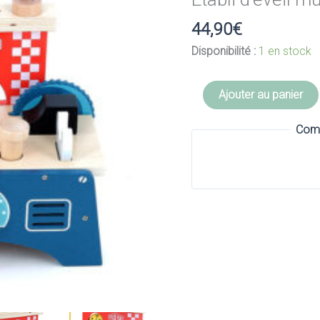
44,90
€
Disponibilité :
1 en stock
quantité
Ajouter au panier
de
Établi
Comm
d'éveil
multi-
activités
-
VILAC