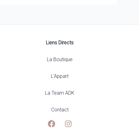
être
choisies
sur
la
page
du
Liens Directs
produit
La Boutique
L'Appart
La Team ADK
Contact