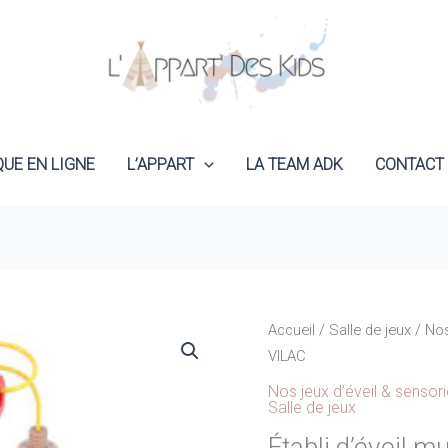
QUE EN LIGNE
L’APPART
LA TEAM ADK
CONTACT
Accueil
/
Salle de jeux
/
Nos
VILAC
Nos jeux d’éveil & sensori
Salle de jeux
Établi d’éveil m