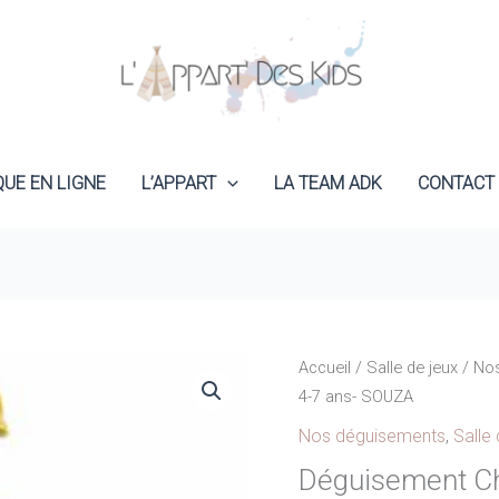
QUE EN LIGNE
L’APPART
LA TEAM ADK
CONTACT
Accueil
/
Salle de jeux
/
No
4-7 ans- SOUZA
Nos déguisements
,
Salle 
Déguisement Che