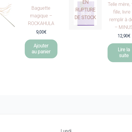
EN
Telle mère, 
Baguette
RUPTURE
fille, livre
magique –
DE STOCK
remplir à 
ROCKAHULA
– MINU
9,00
€
12,90
€
Ajouter
Lire la
au panier
suite
Lundi