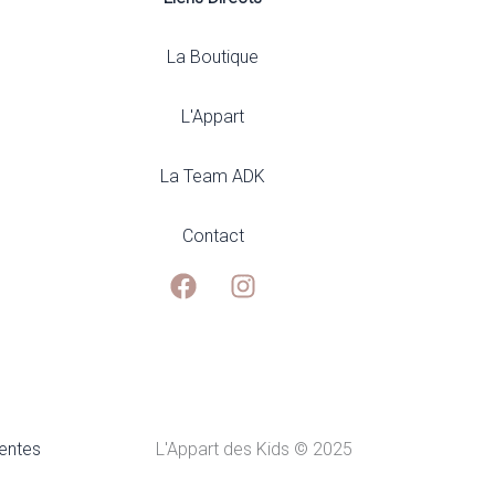
du
produit
La Boutique
L'Appart
La Team ADK
Contact
ventes
L'Appart des Kids © 2025