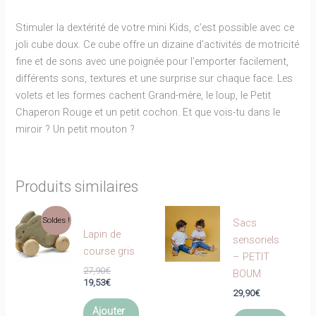
Stimuler la dextérité de votre mini Kids, c’est possible avec ce
joli cube doux. Ce cube offre un dizaine d’activités de motricité
fine et de sons avec une poignée pour l’emporter facilement,
différents sons, textures et une surprise sur chaque face. Les
volets et les formes cachent Grand-mère, le loup, le Petit
Chaperon Rouge et un petit cochon. Et que vois-tu dans le
miroir ? Un petit mouton ?
Produits similaires
Soldes !
Sacs
Lapin de
sensoriels
course gris
– PETIT
Le
27,90
€
BOUM
prix
Le
19,53
€
29,90
€
initial
prix
était :
actuel
Ajouter