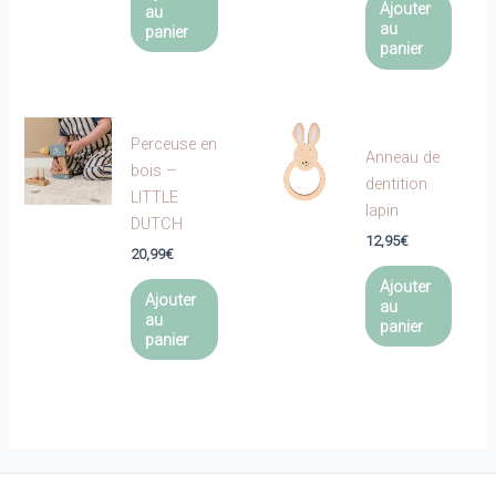
27,90€.
est :
Ajouter
au
19,53€.
au
panier
panier
Perceuse en
Anneau de
bois –
dentition
LITTLE
lapin
DUTCH
12,95
€
20,99
€
Ajouter
Ajouter
au
au
panier
panier