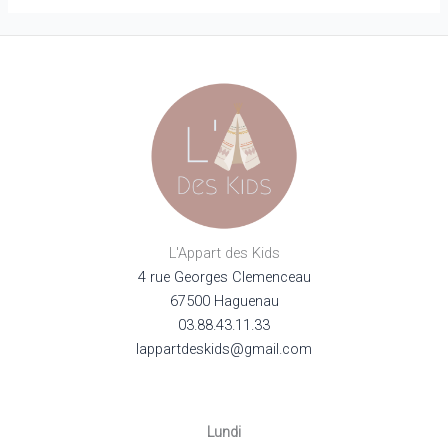
optio
peuve
être
choisi
sur
la
page
du
produi
L'Appart des Kids
4 rue Georges Clemenceau
67500 Haguenau
03.88.43.11.33
lappartdeskids@gmail.com
Lundi