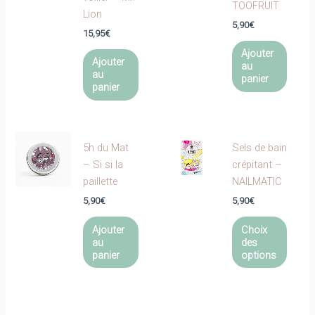
TOOFRUIT
Lion
5,90
€
15,95
€
Ajouter
Ajouter
au
au
panier
panier
5h du Mat
Sels de bain
– Si si la
crépitant –
paillette
NAILMATIC
5,90
€
5,90
€
Ce
Ajouter
Choix
produi
au
des
a
panier
options
plusie
variat
Les