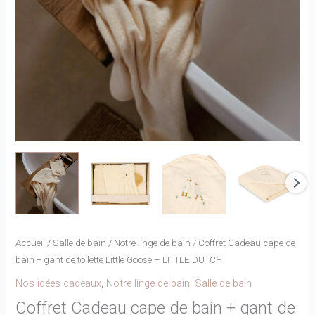
Accueil
/
Salle de bain
/
Notre linge de bain
/ Coffret Cadeau cape de
bain + gant de toilette Little Goose – LITTLE DUTCH
Nos idées cadeaux
,
Notre linge de bain
,
Salle de bain
Coffret Cadeau cape de bain + gant de