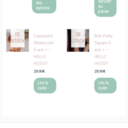
produit
Ajouter
des
au
a
options
panier
plusieurs
EN
EN
variations.
RUPTURE
RUPTURE
Les
DE
DE
options
Casquette
Bob Pinky
STOCK
STOCK
peuvent
Watercolor
Square 6
être
6 ans + –
ans + –
choisies
HELLO
HELLO
sur
HOSSY
HOSSY
la
29,90
€
29,90
€
page
du
Lire la
Lire la
suite
suite
produit