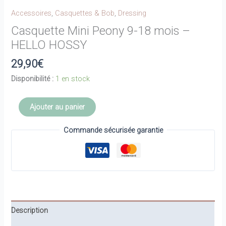
Accessoires
,
Casquettes & Bob
,
Dressing
Casquette Mini Peony 9-18 mois –
HELLO HOSSY
29,90
€
Disponibilité :
1 en stock
quantité
Ajouter au panier
de
Casquette
Commande sécurisée garantie
Mini
Peony
9-
18
mois
-
Description
HELLO
HOSSY