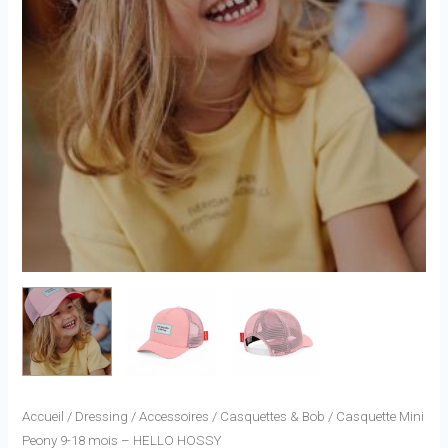
Accueil
/
Dressing
/
Accessoires
/
Casquettes & Bob
/ Casquette Mini
Peony 9-18 mois – HELLO HOSSY