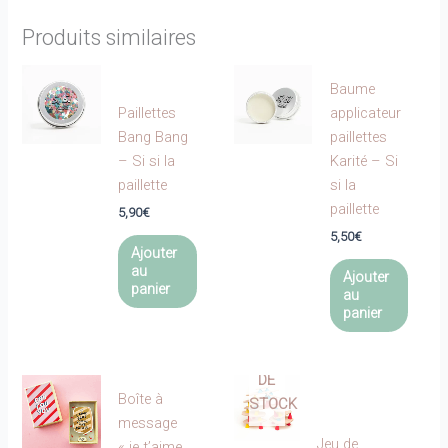
Produits similaires
Baume
Paillettes
applicateur
Bang Bang
paillettes
– Si si la
Karité – Si
paillette
si la
paillette
5,90
€
5,50
€
Ajouter
au
Ajouter
panier
au
panier
EN
RUPTURE
DE
Boîte à
STOCK
message
Jeu de
« je t’aime