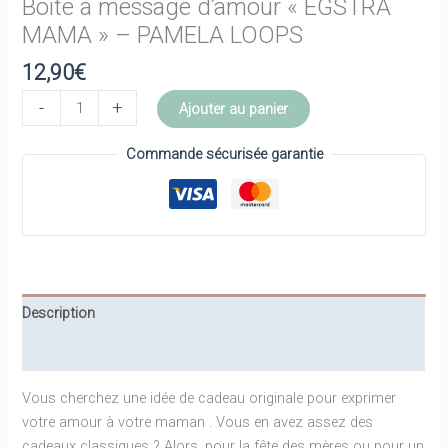
Boîte à message d’amour « EGSTRA
MAMA » – PAMELA LOOPS
12,90
€
quantité
-
+
Ajouter au panier
de
Boîte
Commande sécurisée garantie
à
message
d'amour
"EGSTRA
MAMA"
-
Description
PAMELA
LOOPS
Informations complémentaires
Vous cherchez une idée de cadeau originale pour exprimer
votre amour à votre maman . Vous en avez assez des
cadeaux classiques ? Alors, pour la fête des mères ou pour un