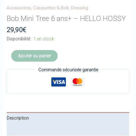
Accessoires
,
Casquettes & Bob
,
Dressing
Bob Mini Tree 6 ans+ – HELLO HOSSY
29,90
€
Disponibilité :
1 en stock
quantité
Ajouter au panier
de
Bob
Commande sécurisée garantie
Mini
Tree
6
ans+
-
HELLO
Description
HOSSY
Informations complémentaires