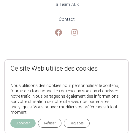
La Team ADK
Contact
Mentions Légales
Ce site Web utilise des cookies
Politique de Confidentialité
Nous utilisons des cookies pour personnaliser le contenu,
fournir des fonctionnalités de réseaux sociaux et analyser
notre trafic. Nous partageons également des informations
Conditions générales de ventes
sur votre utilisation de notre site avec nos partenaires
analytiques. Vous pouvez modifier vos préférences à tout
moment
L'Appart des Kids © 2025
Accepter
Refuser
Réglages