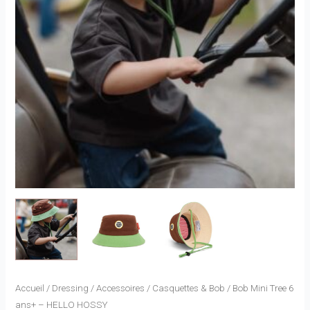
Accueil
/
Dressing
/
Accessoires
/
Casquettes & Bob
/ Bob Mini Tree 6
ans+ – HELLO HOSSY