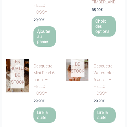
TIMBERLAND
HELLO
35,00
€
HOSSY
Ce
29,90
€
Choix
produi
des
a
Ajouter
options
au
plusie
panier
variat
EN
Les
RUPTURE
optio
EN
DE
peuve
Casquette
Casquette
RUPTURE
STOCK
être
Mini Pearl 6
Watercolor
DE
choisi
ans + –
6 ans + –
STOCK
sur
HELLO
HELLO
la
HOSSY
HOSSY
page
29,90
€
29,90
€
du
produi
Lire la
Lire la
suite
suite