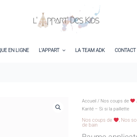
QUE EN LIGNE
L’APPART
LA TEAM ADK
CONTACT
Accueil
/
Nos coups de
Karité – Si si la paillette
Nos coups de
,
Nos so
de bain