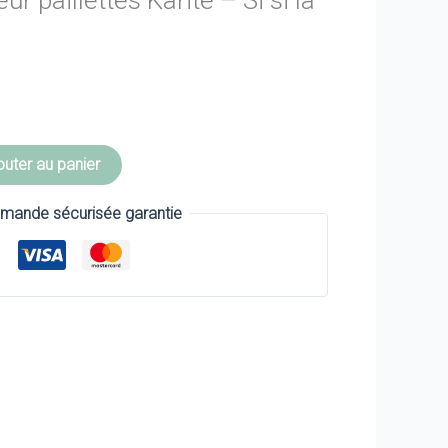
r paillettes Karité – Si si la
outer au panier
ande sécurisée garantie