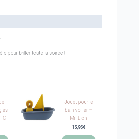
.
 pour briller toute la soirée !
de
Jouet pour le
gles
bain voilier –
TIC
Mr. Lion
15,95
€