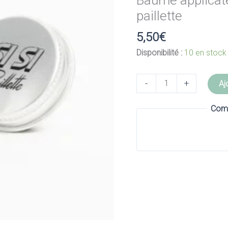
Baume applicateu
paillette
5,50
€
Disponibilité :
10 en stock
quantité
-
+
Aj
de
Baume
Comm
applicateur
paillettes
Karité
-
Si
si
la
paillette