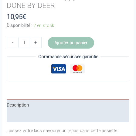
DONE BY DEER
10,95
€
Disponibilité :
2 en stock
quantité
-
+
Ajouter au panier
de
Assiette
Commande sécurisée garantie
Foodie
Happy
clouds
Rose
-
DONE
Description
BY
DEER
Informations complémentaires
Laissez votre kids savourer un repas dans cette assiette