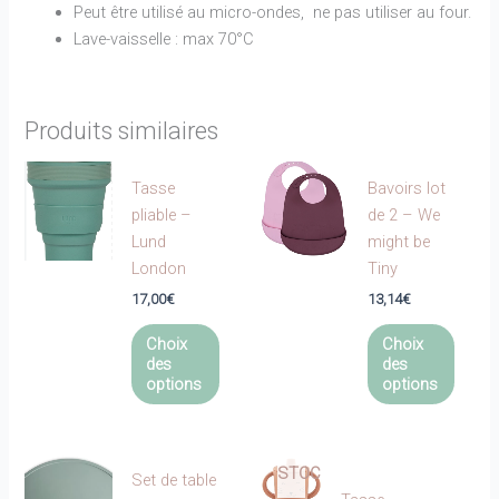
Peut être utilisé au micro-ondes, ne pas utiliser au four.
Lave-vaisselle : max 70°C
Produits similaires
Tasse
Bavoirs lot
pliable –
de 2 – We
Lund
might be
London
Tiny
17,00
€
13,14
€
Ce
Ce
Choix
Choix
produit
produi
des
des
a
a
options
options
EN
plusieurs
plusie
RUPTURE
variations.
variat
DE
Les
Les
STOCK
Set de table
options
optio