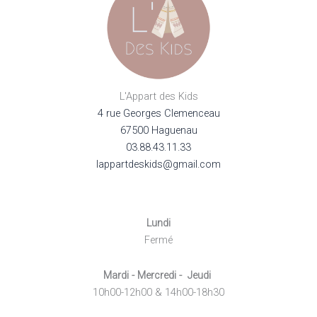
la
page
page
du
du
produit
produi
L'Appart des Kids
4 rue Georges Clemenceau
67500 Haguenau
03.88.43.11.33
lappartdeskids@gmail.com
Lundi
Fermé
Mardi - Mercredi - Jeudi
10h00-12h00 & 14h00-18h30