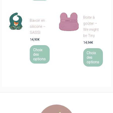
plusieurs
variations.
Les
Boite à
options
Bavoir en
goûter –
peuvent
silicone –
We might
être
SASSI
be Tiny
choisies
14,90
€
14,94
€
sur
Ce
Ce
la
Choix
produit
Choix
des
produi
page
des
a
options
a
du
options
plusieurs
plusie
produit
variations.
variat
Les
Les
options
optio
peuvent
peuve
être
être
choisies
choisi
sur
sur
la