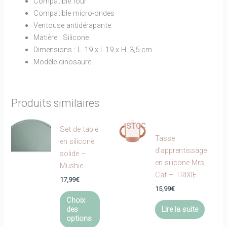
Compatible four
Compatible micro-ondes
Ventouse antidérapante
Matière : Silicone
Dimensions : L. 19 x l. 19 x H. 3,5 cm
Modèle dinosaure
EN
Produits similaires
RUPTURE
DE
STOCK
Set de table
Tasse
en silicone
d’apprentissage
solide –
en silicone Mrs
Mushie
Cat – TRIXIE
17,99
€
15,99
€
Ce
Choix
produit
des
Lire la suite
a
options