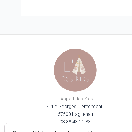
L'Appart des Kids
4 rue Georges Clemenceau
67500 Haguenau
03.88.43.11.33
lappartdeskids@gmail.com