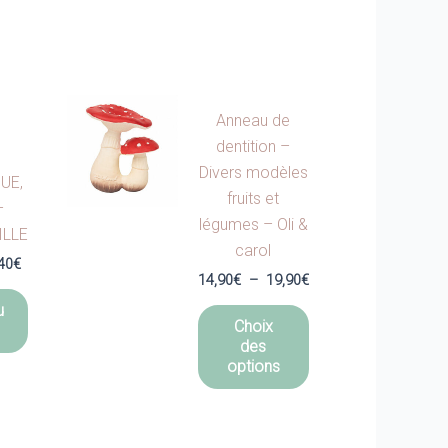
Anneau de
dentition –
Divers modèles
UE,
fruits et
–
légumes – Oli &
ILLE
carol
Le
40
€
Plage
14,90
€
–
19,90
€
prix
de
l
actuel
Ce
u
prix :
:
est :
Choix
14,90€
produit
00€.
173,40€.
des
à
a
options
19,90€
plusieurs
variations.
Les