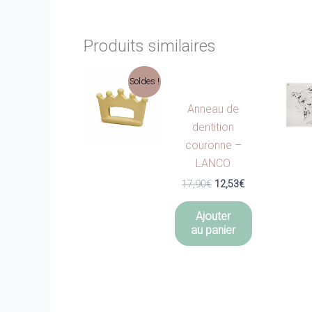
Produits similaires
Soldes !
Anneau de
dentition
couronne –
LANCO
Le
Le
17,90
€
12,53
€
prix
prix
initial
actuel
Ajouter
était :
est :
au panier
17,90€.
12,53€.