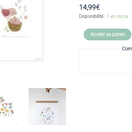
14,99
€
Disponibilité :
1 en stock
quantité
Ajouter au panier
de
Affiche
Comm
Little
Pink
Flower
-
LITTLE
DUTCH