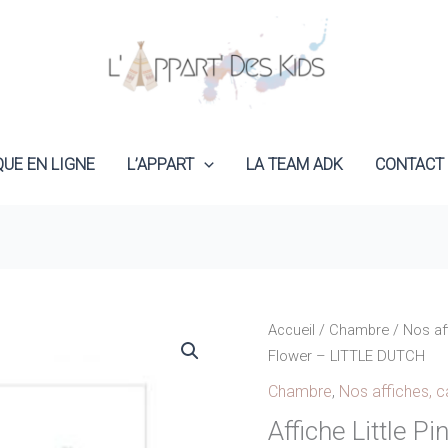
QUE EN LIGNE
L’APPART
LA TEAM ADK
CONTACT
Accueil
/
Chambre
/
Nos af
Flower – LITTLE DUTCH
Chambre
,
Nos affiches, c
Affiche Little 