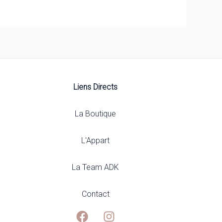
options
peuvent
être
choisies
sur
la
page
Liens Directs
du
produit
La Boutique
L'Appart
La Team ADK
Contact