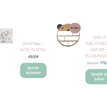
Soldes !
GHALIA
World Map –
BIBLIOTHEQ
ROSE IN APRIL
NATURE 
BLOOMINGV
49,00
€
Le
289,00
€
173,
prix
Ajouter
initia
au panier
Ajouter a
était 
panier
289,