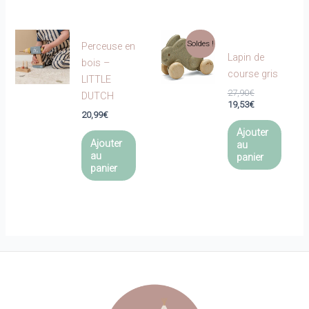
Soldes !
Perceuse en
Lapin de
bois –
course gris
LITTLE
Le
27,90
€
DUTCH
prix
Le
19,53
€
20,99
€
initial
prix
était :
actuel
Ajouter
27,90€.
est :
Ajouter
au
19,53€.
au
panier
panier