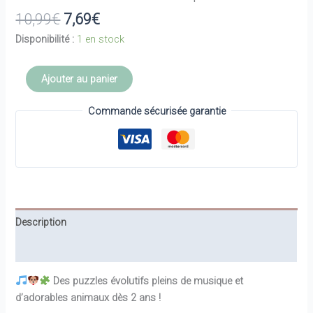
Le
Le
10,99
€
7,69
€
prix
prix
Disponibilité :
1 en stock
initial
actuel
était :
est :
quantité
Ajouter au panier
10,99€.
7,69€.
de
5
Commande sécurisée garantie
Puzzles
évolutifs
Musique
-
JANOD
Description
Informations complémentaires
Des puzzles évolutifs pleins de musique et
d’adorables animaux dès 2 ans !