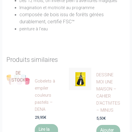
Dès 12 mois, on invente plein d’aventures magiques
Imagination et motricité au programme
composée de bois issu de forêts gérées
durablement, certifié FSC™
peinture à l’eau
Produits similaires
EN
RUPTURE
DE
DESSINE
STOCK
Gobelets à
MOI UNE
empiler
MAISON –
couleurs
CAHIER
pastels –
D’ACTIVITES
DENA
– MINUS
29,95
€
5,50
€
Lire la
Ajouter