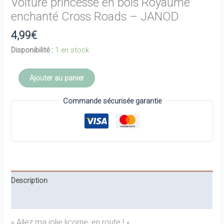
Voiture princesse en bois Royaume
enchanté Cross Roads – JANOD
4,99
€
Disponibilité :
1 en stock
quantité
Ajouter au panier
de
Voiture
Commande sécurisée garantie
princesse
en
bois
Royaume
enchanté
Cross
Description
Roads
-
Informations complémentaires
JANOD
« Allez ma jolie licorne, en route ! »