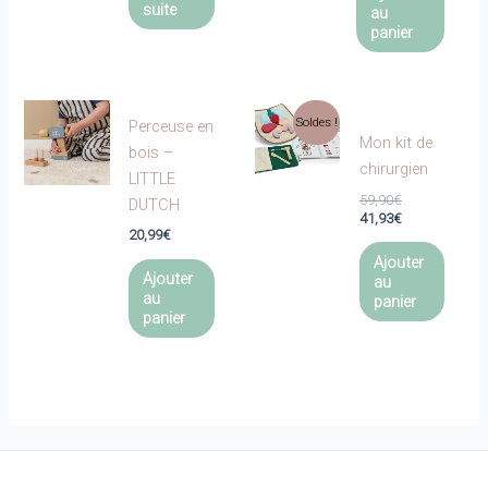
suite
au
panier
Soldes !
Perceuse en
Mon kit de
bois –
chirurgien
LITTLE
Le
59,90
€
DUTCH
prix
Le
41,93
€
20,99
€
initial
prix
était :
actuel
Ajouter
59,90€.
est :
Ajouter
au
41,93€.
au
panier
panier